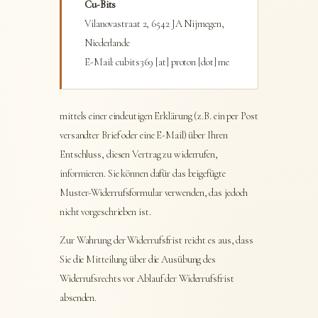
Cu-Bits
Vilanovastraat 2, 6542 JA Nijmegen,
Niederlande
E-Mail: cubits369 [at] proton [dot] me
mittels einer eindeutigen Erklärung (z.B. ein per Post
versandter Brief oder eine E-Mail) über Ihren
Entschluss, diesen Vertrag zu widerrufen,
informieren. Sie können dafür das beigefügte
Muster-Widerrufsformular verwenden, das jedoch
nicht vorgeschrieben ist.
Zur Wahrung der Widerrufsfrist reicht es aus, dass
Sie die Mitteilung über die Ausübung des
Widerrufsrechts vor Ablauf der Widerrufsfrist
absenden.