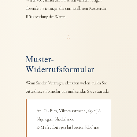
Waren vor Ablauf der Frist von vierzehn Tagen
absenden. Sie tragen die unmittelbaren Kosten der
Rücksendung der Waren.
⬡
Muster-
Widerrufsformular
Wenn Sie den Vertrag widerrufen wollen, füllen Sie
bitte dieses Formular aus und senden Sie es zurück:
An: Cu-Bits, Vilanovastraat 2, 6542 JA
Nijmegen, Niederlande
E-Mail: cubits369 [at] proton [dot] me