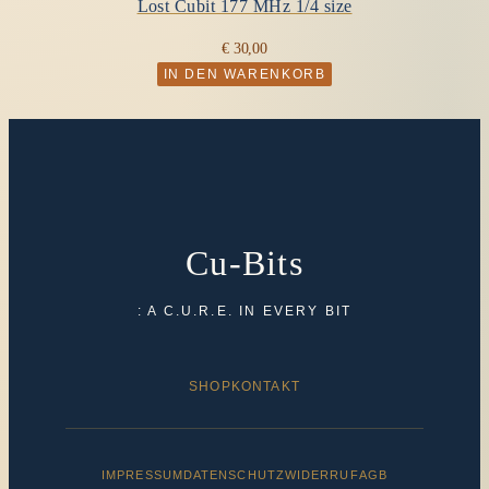
Lost Cubit 177 MHz 1/4 size
€
30,00
IN DEN WARENKORB
Cu-Bits
: A C.U.R.E. IN EVERY BIT
SHOP
KONTAKT
IMPRESSUM
DATENSCHUTZ
WIDERRUF
AGB