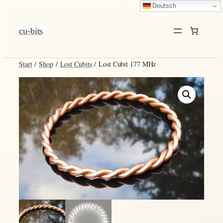
Deutsch
Zum
Inhalt
cu-bits
springen
Start
/
Shop
/
Lost Cubits
/ Lost Cubit 177 MHz