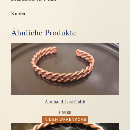
7
M
Kupfer
H
z
Ähnliche Produkte
M
e
n
g
e
Armband Lost Cubit
€
55,00
IN DEN WARENKORB