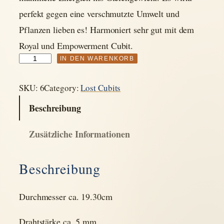
perfekt gegen eine verschmutzte Umwelt und
Pflanzen lieben es! Harmoniert sehr gut mit dem
Royal und Empowerment Cubit.
L
IN DEN WARENKORB
o
SKU:
6
Category:
Lost Cubits
s
t
Beschreibung
C
Zusätzliche Informationen
u
b
Beschreibung
i
t
1
Durchmesser ca. 19.30cm
7
Drahtstärke ca. 5 mm